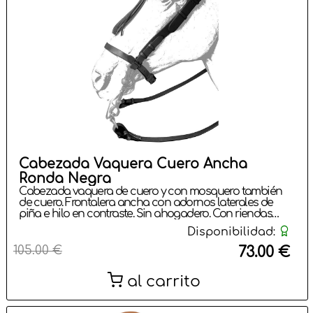
Cabezada Vaquera Cuero Ancha
Ronda Negra
Cabezada vaquera de cuero y con mosquero también
de cuero. Frontalera ancha con adornos laterales de
piña e hilo en contraste. Sin ahogadero. Con riendas
incluidas. Hebilla con doble púa y coscojo en cuero
Disponibilidad:
cosido. Hebillaje vaquero pavonado con protector.
Fabricado en cuero. Tamaño único. Colores: Negro,
105.00 €
73.00 €
Habana, Marrón, Tostado. Se puede combinar con el
Pechopetral Vaquero Ancho Ronda
al carrito